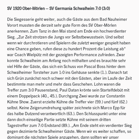
SV 1920 Ober-Mörlen – SV Germania Schwalheim 7:0 (3:0)
Die Siegesserie geht weiter, auch die Gäste aus dem Bad Nauheimer
Vorort mussten die derzeit sehr gute Form des SV Ober-Mörlen
anerkennen. Zum Tanz in den Mai stand am Ende ein hochverdienter
Sieg. „Zur Zeit strotzen die Jungs vor Selbstbewusstsein. Und selbst
wenn wir durchrotieren und Spielern die zuletzt weniger gespielt haben
eine Chance geben, rufen diese zu hundert Prozent die Leistung ab“
war Coach Wielpütz mit der gezeigten Performance zufrieden. Zwar
konnte Schwalheim am Anfang noch mithalten und es brauchte sehr
viel Hilfe der Gäste, das sich ein Schuss von Pascal Boss hinter dem
Schwalheimer Torsteher zum 1:0 ins Gehäuse senkte (1.). Danach tat
sich Grün zunächst noch schwer mit den Gästen, aber im Laufe der Zeit
bestimmte man mehr und mehr dass Geschehen. Lohn waren die
Treffer zum 3:0 Pausenstand, Paul Datan krönte sein Startelfdebüt mit
einem Doppelpack (40., 45.). Durchgang Zwei wurde zur Constantin
Kühne Show. Zuerst erzielte Kühne die Treffer vier (59.) und fünf (62.)
selbst. Keine Zeigerumdrehung später zeichnete sich Marco Epp für
das halbe Dutzend verantwortlich (63.). Den Schlusspunkt unter eine
dann doch einseitige Partie setzte Kühne mit seinem dritten
Tagestreffer zum 7:0 Endstand (89.). „Am Ende steht ein verdienter Sieg
gegen dezimierte Schwalheimer Gäste. Wenn wir es weiter schaffen, so
dominant die nächsten Spiele anzugehen, dann sollten wir unser