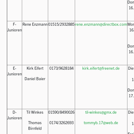
Do
16.
F-
Rene Enzmann
01515/2932885
rene.enzmann@directbox.com
M
Junioren
16.
Do
16.
E-
Kirk Eifert
0173/9628184
kirk.eifert@freenet.de
D
Junioren
Daniel Baier
1
Do
17.
D-
Til Winkes
01590/8490026
til-winkes@gmx.de
D
Junioren
Thomas
0174/3262693
tommyb.17@web.de
1
Birnfeld
F