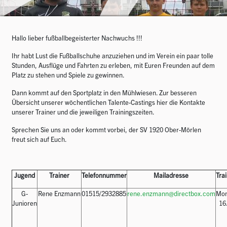
Hallo lieber fußballbegeisterter Nachwuchs !!!
Ihr habt Lust die Fußballschuhe anzuziehen und im Verein ein paar tolle
Stunden, Ausflüge und Fahrten zu erleben, mit Euren Freunden auf dem
Platz zu stehen und Spiele zu gewinnen.
Dann kommt auf den Sportplatz in den Mühlwiesen. Zur besseren
Übersicht unserer wöchentlichen Talente-Castings hier die Kontakte
unserer Trainer und die jeweiligen Trainingszeiten.
Sprechen Sie uns an oder kommt vorbei, der SV 1920 Ober-Mörlen
freut sich auf Euch.
Jugend
Trainer
Telefonnummer
Mailadresse
Tra
G-
Rene Enzmann
01515/2932885
rene.enzmann@directbox.com
M
Junioren
16.