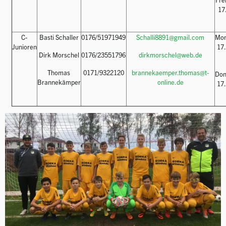
17.
C-
Basti Schaller
0176/51971949
Schalli8891@gmail.com
M
Junioren
17.
Dirk Morschel
0176/23551796
dirkmorschel@web.de
Thomas
0171/9322120
brannekaemper.thomas@t-
Do
Brannekämper
online.de
17.